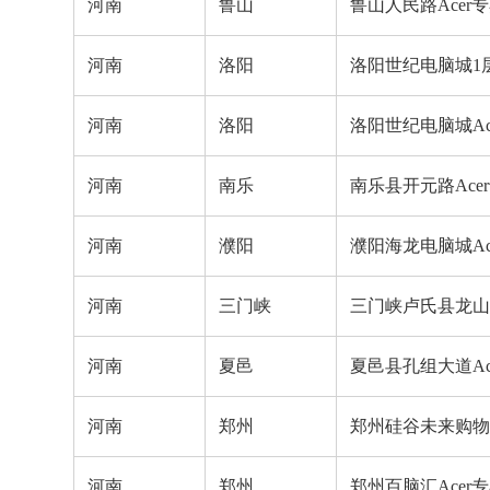
河南
鲁山
鲁山人民路Acer
河南
洛阳
洛阳世纪电脑城1层C
河南
洛阳
洛阳世纪电脑城Ac
河南
南乐
南乐县开元路Ace
河南
濮阳
濮阳海龙电脑城Ac
河南
三门峡
三门峡卢氏县龙山西
河南
夏邑
夏邑县孔组大道Ac
河南
郑州
郑州硅谷未来购物中
河南
郑州
郑州百脑汇Acer