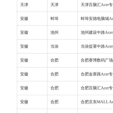
天津
天津
天津百脑汇Acer
安徽
蚌埠
蚌埠安德电脑城Ac
安徽
池州
池州建设中路Ace
安徽
当涂
当涂提署中路Ace
安徽
合肥
合肥赛博数码广场1
安徽
合肥
合肥金寨路Acer
安徽
合肥
合肥百脑汇Acer
安徽
合肥
合肥京东MALL A