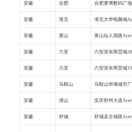
安徽
合肥
合肥赛博数码广场1
安徽
淮北
淮北大华电脑城Ac
安徽
黄山
黄山仙人洞路Ace
安徽
六安
六安浙东商贸城28
安徽
六安
六安浙东商贸城33
安徽
马鞍山
马鞍山华海城市广场
安徽
潜山
安庆舒州大道Ace
安徽
舒城
舒城县古城路Ace