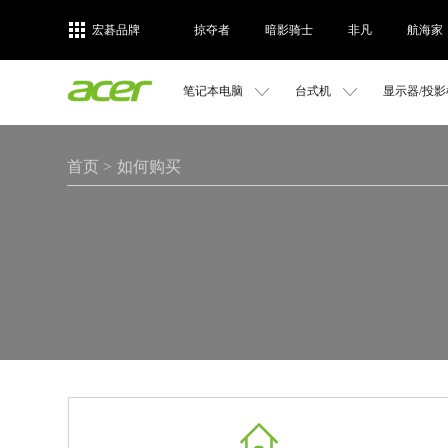
宏碁品牌
掠夺者
暗影骑士
非凡
航海家
笔记本电脑
台式机
显示器/投影
首页 >
如何购买