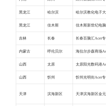
黑龙江
哈尔滨
哈尔滨教化电子大世
黑龙江
佳木斯
佳木斯新世纪电脑城
吉林
长春
长春百脑汇Acer
内蒙古
呼伦贝尔
海拉尔步森商场Ac
山西
太原
太原阳光数码港Ac
山西
忻州
忻州光明街Acer
天津
滨海新区
天津滨海新区金元