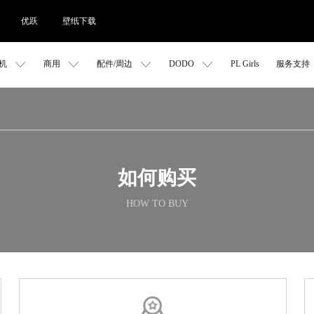
优跃
壁纸下载
机
商用
配件/周边
DODO
PL Girls
服务支持
如何购买
HOW TO BUY