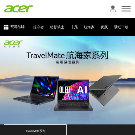
宏碁品牌
掠夺者
暗影骑士
非凡
航海家
优跃
壁纸下载
TravelMate系列