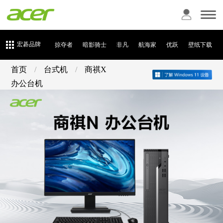
宏碁品牌
掠夺者
暗影骑士
非凡
航海家
优跃
壁纸下载
首页
/
台式机
/
商祺X
办公台机