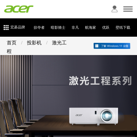
宏碁品牌
掠夺者
暗影骑士
非凡
航海家
优跃
壁纸下载
首页
/
投影机
/
激光工
程