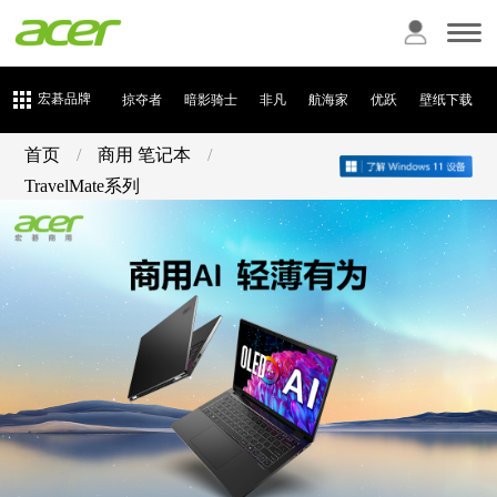
宏碁品牌
掠夺者
暗影骑士
非凡
航海家
优跃
壁纸下载
首页
/
商用 笔记本
/
TravelMate系列