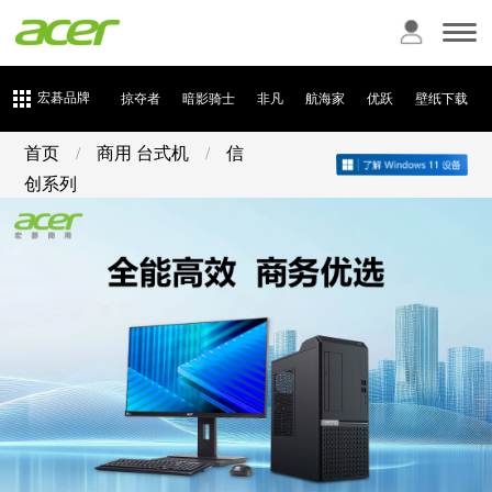
宏碁品牌
掠夺者
暗影骑士
非凡
航海家
优跃
壁纸下载
首页
/
商用 台式机
/
信
创系列