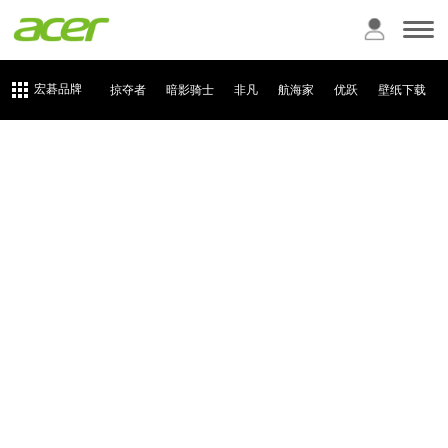
宏碁品牌
掠夺者
暗影骑士
非凡
航海家
优跃
壁纸下载